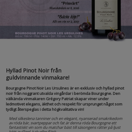
Hyllad Pinot Noir från
guldvinnande vinmakare!
Bourgogne Pinot Noir Les Ursulines är en exklusiv och hyllad pinot
noir från noggrant utvalda vingårdar i berömda Bourgogne. Den
välkända vinmakaren Grégory Patriat skapar viner under
ledmotivet elegans, äkthet och respekt för ursprunget något som
tydligt återspeglas i detta högkvalitativa vin!
Med silkeslena tanniner och en elegant, nyanserad smakrikedom
av röda bär, svartpeppar och fat är denna röda Bourgogne ett
fantastiskt vin som du matchar bäst till säsongens rätter på ljust
kött av fågel, kalv eller fläsk.