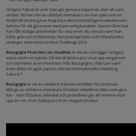
Grégory Patriat är unik. Han gör genuina toppviner utan att vara
skolad. Att han inte är utbildad vinmakare ser han själv som en
fördel då skolning kan begränsa den konstnärliga kreativitet som
behövs för att göra viner med personlig karaktär. Genom åren har
han fått otaliga utmärkelser för sina viner. Nu senast vann han
både guld och trofémedalj i den prestigefyllda och inflytelserika
tävlingen International Wine Challenge 2016.
Bourgogne Pinot Noir Les Ursulines
är ett vin som ligger Grégory
extra varmt om hjärtat. Då det till ett bra pris visar upp elegansen
och storheten av en Pinot Noir från Bourgogne. I februari vann
även detta vin guld i Japans största internationella vintävling,
Sakura.*
Bourgogne
är ett av världens främsta områden för pinot noir.
Många av världens vinmakare försöker efterlikna stilen som görs
här – men få lyckas. Klimatet och jordmånen gör att vinerna visar
upp en ren, frisk fruktsyra och en elegant struktur.